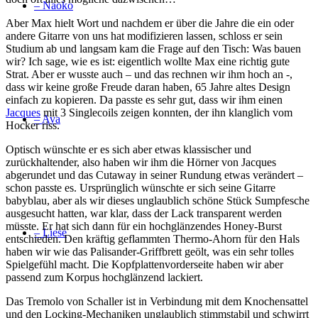
– Naoko
Aber Max hielt Wort und nachdem er über die Jahre die ein oder
andere Gitarre von uns hat modifizieren lassen, schloss er sein
Studium ab und langsam kam die Frage auf den Tisch: Was bauen
wir? Ich sage, wie es ist: eigentlich wollte Max eine richtig gute
Strat. Aber er wusste auch – und das rechnen wir ihm hoch an -,
dass wir keine große Freude daran haben, 65 Jahre altes Design
einfach zu kopieren. Da passte es sehr gut, dass wir ihm einen
Jacques
mit 3 Singlecoils zeigen konnten, der ihn klanglich vom
– Ava
Hocker riss.
Optisch wünschte er es sich aber etwas klassischer und
zurückhaltender, also haben wir ihm die Hörner von Jacques
abgerundet und das Cutaway in seiner Rundung etwas verändert –
schon passte es. Ursprünglich wünschte er sich seine Gitarre
babyblau, aber als wir dieses unglaublich schöne Stück Sumpfesche
ausgesucht hatten, war klar, dass der Lack transparent werden
müsste. Er hat sich dann für ein hochglänzendes Honey-Burst
– Liese
entschieden. Den kräftig geflammten Thermo-Ahorn für den Hals
haben wir wie das Palisander-Griffbrett geölt, was ein sehr tolles
Spielgefühl macht. Die Kopfplattenvorderseite haben wir aber
passend zum Korpus hochglänzend lackiert.
Das Tremolo von Schaller ist in Verbindung mit dem Knochensattel
und den Locking-Mechaniken unglaublich stimmstabil und schwirrt