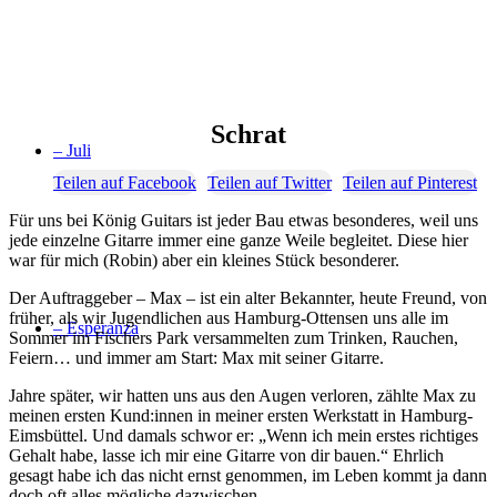
Schrat
– Juli
Teilen auf Facebook
Teilen auf Twitter
Teilen auf Pinterest
Für uns bei König Guitars ist jeder Bau etwas besonderes, weil uns
jede einzelne Gitarre immer eine ganze Weile begleitet. Diese hier
war für mich (Robin) aber ein kleines Stück besonderer.
Der Auftraggeber – Max – ist ein alter Bekannter, heute Freund, von
früher, als wir Jugendlichen aus Hamburg-Ottensen uns alle im
– Esperanza
Sommer im Fischers Park versammelten zum Trinken, Rauchen,
Feiern… und immer am Start: Max mit seiner Gitarre.
Jahre später, wir hatten uns aus den Augen verloren, zählte Max zu
meinen ersten Kund:innen in meiner ersten Werkstatt in Hamburg-
Eimsbüttel. Und damals schwor er: „Wenn ich mein erstes richtiges
Gehalt habe, lasse ich mir eine Gitarre von dir bauen.“ Ehrlich
gesagt habe ich das nicht ernst genommen, im Leben kommt ja dann
doch oft alles mögliche dazwischen…