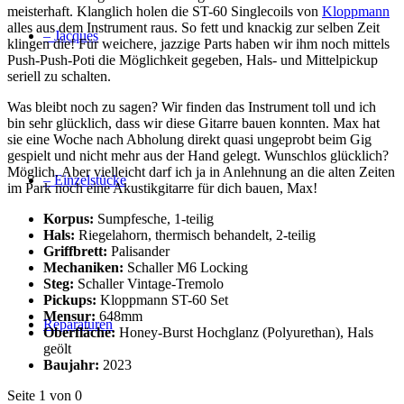
meisterhaft. Klanglich holen die ST-60 Singlecoils von
Kloppmann
alles aus dem Instrument raus. So fett und knackig zur selben Zeit
– Jacques
klingen die! Für weichere, jazzige Parts haben wir ihm noch mittels
Push-Push-Poti die Möglichkeit gegeben, Hals- und Mittelpickup
seriell zu schalten.
Was bleibt noch zu sagen? Wir finden das Instrument toll und ich
bin sehr glücklich, dass wir diese Gitarre bauen konnten. Max hat
sie eine Woche nach Abholung direkt quasi ungeprobt beim Gig
gespielt und nicht mehr aus der Hand gelegt. Wunschlos glücklich?
Möglich. Aber vielleicht darf ich ja in Anlehnung an die alten Zeiten
– Einzelstücke
im Park noch eine Akustikgitarre für dich bauen, Max!
Korpus:
Sumpfesche, 1-teilig
Hals:
Riegelahorn, thermisch behandelt, 2-teilig
Griffbrett:
Palisander
Mechaniken:
Schaller M6 Locking
Steg:
Schaller Vintage-Tremolo
Pickups:
Kloppmann ST-60 Set
Mensur:
648mm
Reparaturen
Oberfläche:
Honey-Burst Hochglanz (Polyurethan), Hals
geölt
Baujahr:
2023
Seite 1 von 0