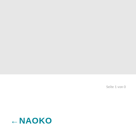
Seite 1 von 0
←NAOKO