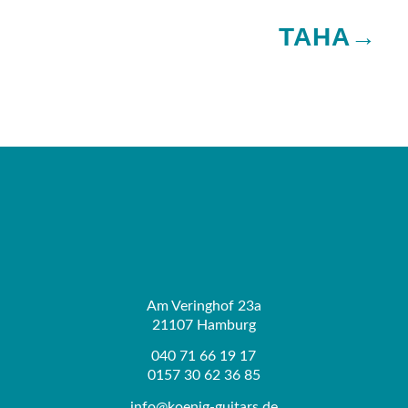
TAHA→
Am Veringhof 23a
21107 Hamburg
040 71 66 19 17
0157 30 62 36 85
info@koenig-guitars.de